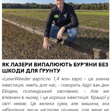
ЯК ЛАЗЕРИ ВИПАЛЮЮТЬ БУР’ЯНИ БЕЗ
ШКОДИ ДЛЯ ҐРУНТУ
«LaserWeeder вартістю 1,4 млн євро – це значна
інвестиція, навіть для нас, – говорить Адрі ван ден
Ейнден, голландський овочівник. – Але ми
впевнені в ньому, і це хороша інвестиція. Кращої у
світі немає. Це велика сума, але машина, яка
забезпечує лише часткове рішення, для мене не