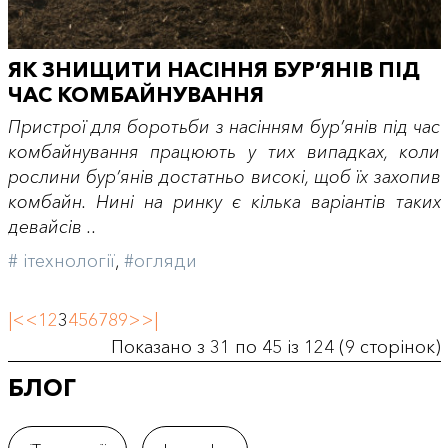
ЯК ЗНИЩИТИ НАСІННЯ БУР’ЯНІВ ПІД
ЧАС КОМБАЙНУВАННЯ
Пристрої для боротьби з насінням бур’янів під час
комбайнування працюють у тих випадках, коли
рослини бур’янів достатньо високі, щоб їх захопив
комбайн. Нині на ринку є кілька варіантів таких
девайсів ..
# iтехнології
,
#огляди
|<
<
1
2
3
4
5
6
7
8
9
>
>|
Показано з 31 по 45 із 124 (9 сторінок)
БЛОГ