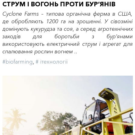
СТРУМ І ВОГОНЬ ПРОТИ БУР’ЯНІВ
Cyclone Farms – типова органічна ферма в США,
де обробляють 1200 га на зрошенні. У сівозміні
домінують кукурудза та соя, а серед агротехнічних
заходів для боротьби з бур’янами
використовують електричний струм і агрегат для
спалювання рослин вогнем ..
#biofarming
,
# iтехнології