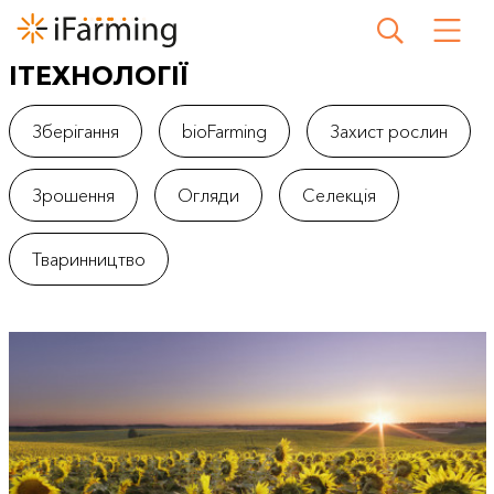
IТЕХНОЛОГІЇ
Зберігання
bioFarming
Захист рослин
Зрошення
Огляди
Селекція
Тваринництво