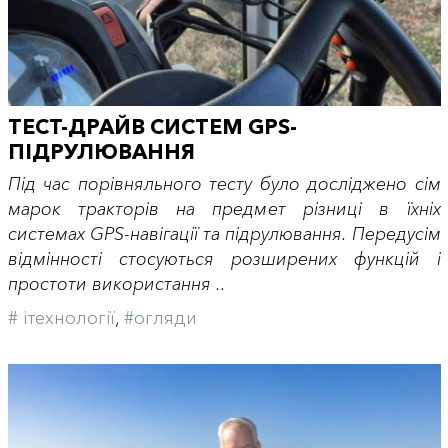
ТЕСТ-ДРАЙВ СИСТЕМ GPS-
ПІДРУЛЮВАННЯ
Під час порівняльного тесту було досліджено сім
марок тракторів на предмет різниці в їхніх
системах GPS-навігації та підрулювання. Передусім
відмінності стосуються розширених функцій і
простоти використання ..
# iтехнології
,
#огляди