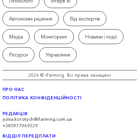
iТехнології
Інтерв'ю
Автономні рішення
Від експертів
Медіа
Моніторинг
Новини і події
Ресурси
Управління
2026 © iFarming. Всі права захищені
ПРО НАС
ПОЛІТИКА КОНФІДЕНЦІЙНОСТІ
РЕДАКЦІЯ
yuliia.korotych@ifarming.com.ua
+380977969329
ВІДДІЛ ПЕРЕДПЛАТИ