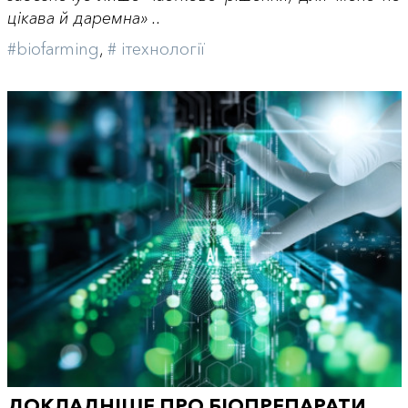
цікава й даремна» ..
#biofarming
,
# iтехнології
ДОКЛАДНІШЕ ПРО БІОПРЕПАРАТИ