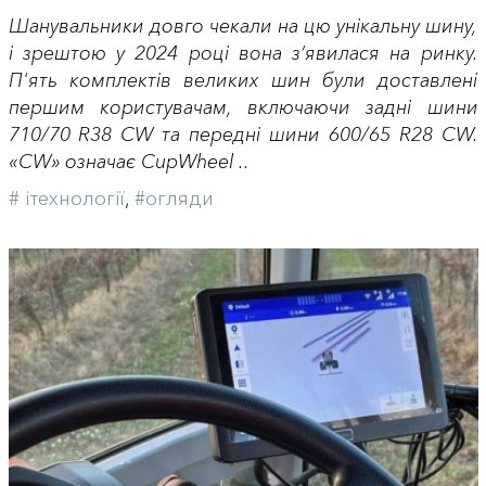
Шанувальники довго чекали на цю унікальну шину,
і зрештою у 2024 році вона з’явилася на ринку.
П'ять комплектів великих шин були доставлені
першим користувачам, включаючи задні шини
710/70 R38 CW та передні шини 600/65 R28 CW.
«CW» означає CupWheel ..
# iтехнології
,
#огляди