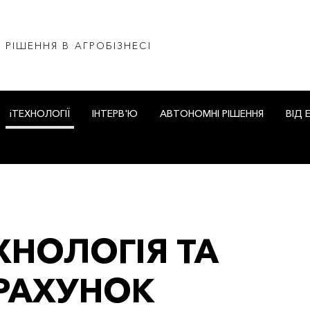
І РІШЕННЯ В АГРОБІЗНЕСІ
iТЕХНОЛОГІЇ
ІНТЕРВ'Ю
АВТОНОМНІ РІШЕННЯ
ВІД 
ЕХНОЛОГІЯ ТА
РАХУНОК