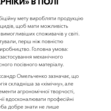
РНІКИ» В ПОЛІ
біційну мету виробляти продукцію
ицидів, щоб мати можливість
йвимогливіших споживачів у світі.
ували, перш ніж повністю
виробництво. Головна умова:
 застосування механічного
існого посівного матеріалу.
ксандр Омельченко зазначає, що
ія складніша за «хімічну», але
лементи агрономічної творчості,
нії вдосконалювати професійні
еба добре знати не лише