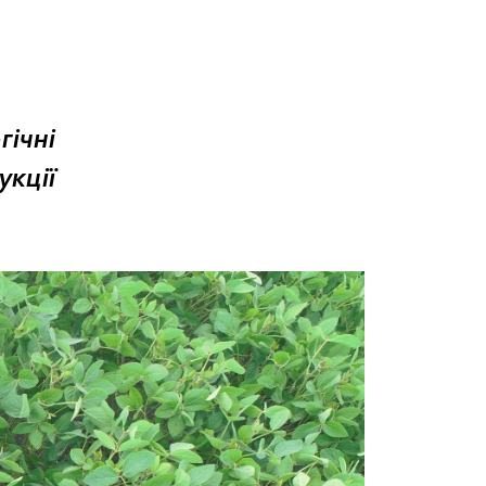
ічні
кції