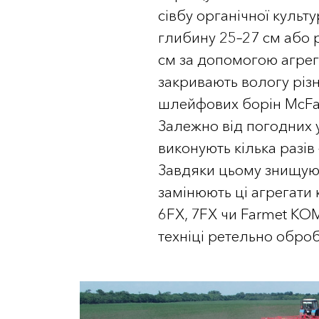
сівбу органічної культу
глибину 25–27 см або
см за допомогою агрега
закривають вологу рі
шлейфових борін McFar
Залежно від погодних 
виконують кілька разів 
Завдяки цьому знищуют
замінюють ці агрегати 
6FX, 7FX чи Farmet K
техніці ретельно обро