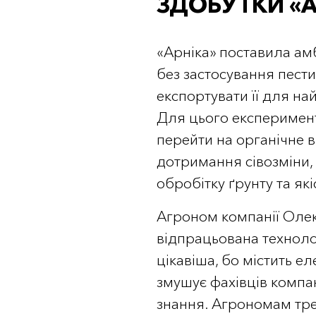
ЗДОБУТКИ «А
«Арніка» поставила ам
без застосування пест
експортувати її для на
Для цього експеримент
перейти на органічне 
дотримання сівозміни,
обробітку ґрунту та як
Агроном компанії Оле
відпрацьована технолог
цікавіша, бо містить е
змушує фахівців компа
знання. Агрономам тр