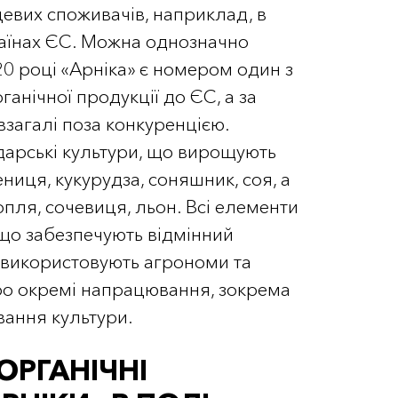
цевих споживачів, наприклад, в
країнах ЄС. Можна однозначно
20 році «Арніка» є номером один з
ганічної продукції до ЄС, а за
загалі поза конкуренцією.
дарські культури, що вирощують
ниця, кукурудза, соняшник, соя, а
нопля, сочевиця, льон. Всі елементи
 що забезпечують відмінний
т використовують агрономи та
ро окремі напрацювання, зокрема
вання культури.
ОРГАНІЧНІ