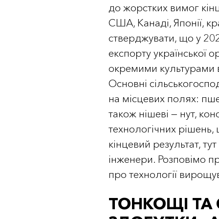
до жорстких вимог кін
США, Канаді, Японії, 
стверджувати, що у 20
експорту української ор
окремими культурами в
Основні сільськогоспо
на місцевих полях: пше
також нішеві — нут, ко
технологічних рішень,
кінцевий результат, ту
інженери. Розповімо п
про технології вирощу
ТОНКОЩІ ТА 