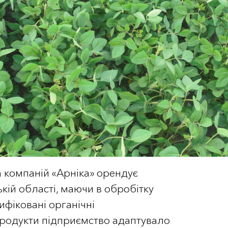
 компаній «Арніка» орендує
ькій області, маючи в обробітку
тифіковані органічні
продукти підприємство адаптувало