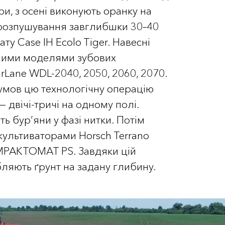
ри, з осені виконують оранку на
 розпушування завглибшки 30–40
ту Case IH Ecolo Tiger. Навесні
зними моделями зубових
Lane WDL-2040, 2050, 2060, 2070.
умов цю технологічну операцію
— двічі-тричі на одному полі.
ь бур’яни у фазі нитки. Потім
культиваторами Horsch Terrano
OMPAKTOMAT PS. Завдяки цій
бляють ґрунт на задану глибину.