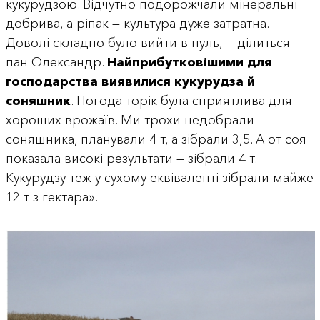
кукурудзою. Відчутно подорожчали мінеральні
добрива, а ріпак — культура дуже затратна.
Доволі складно було вийти в нуль, — ділиться
пан Олександр.
Найприбутковішими для
господарства виявилися кукурудза й
соняшник
. Погода торік була сприятлива для
хороших врожаїв. Ми трохи недобрали
соняшника, планували 4 т, а зібрали 3,5. А от соя
показала високі результати — зібрали 4 т.
Кукурудзу теж у сухому еквіваленті зібрали майже
12 т з гектара».