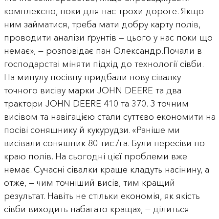
комплексно, поки для нас трохи дороге. Якщо
ним займатися, треба мати добру карту полів,
проводити аналізи ґрунтів — цього у нас поки що
немає», — розповідає пан Олександр.Почали в
господарстві міняти підхід до технології сівби.
На минулу посівну придбали нову сівалку
точного висіву марки JOHN DEERE та два
трактори JOHN DEERE 410 та 370. З точним
висівом та навігацією стали суттєво економити на
посіві соняшнику й кукурудзи. «Раніше ми
висівали соняшник 80 тис./га. Були пересіви по
краю полів. На сьогодні цієї проблеми вже
немає. Сучасні сівалки краще кладуть насінину, а
отже, — чим точніший висів, тим кращий
результат. Навіть не стільки економія, як якість
сівби виходить набагато краща», — ділиться