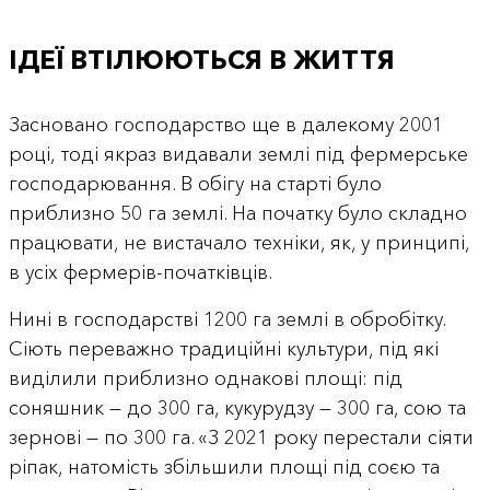
ІДЕЇ ВТІЛЮЮТЬСЯ В ЖИТТЯ
Засновано господарство ще в далекому 2001
році, тоді якраз видавали землі під фермерське
господарювання. В обігу на старті було
приблизно 50 га землі. На початку було складно
працювати, не вистачало техніки, як, у принципі,
в усіх фермерів-початківців.
Нині в господарстві 1200 га землі в обробітку.
Сіють переважно традиційні культури, під які
виділили приблизно однакові площі: під
соняшник — до 300 га, кукурудзу — 300 га, сою та
зернові — по 300 га. «З 2021 року перестали сіяти
ріпак, натомість збільшили площі під соєю та