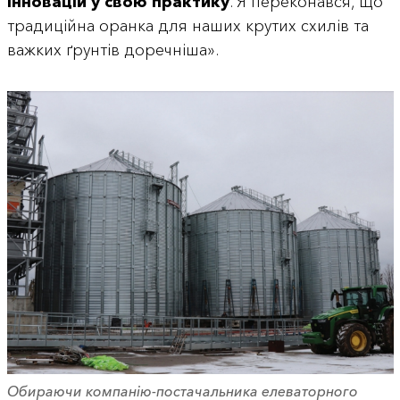
інновацій у свою практику
. Я переконався, що
традиційна оранка для наших крутих схилів та
важких ґрунтів доречніша».
Обираючи компанію-постачальника елеваторного