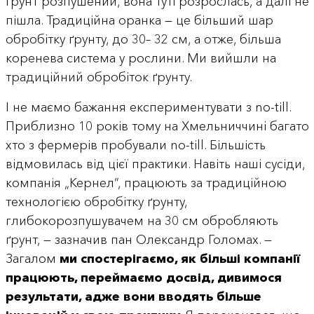
ґрунт розпушений, вона туті розрослась, а далі не
пішла. Традиційна оранка — це більший шар
обробітку ґрунту, до 30– 32 см, а отже, більша
коренева система у рослини. Ми вийшли на
традиційний обробіток ґрунту.
І не маємо бажання експериментувати з no-till.
Приблизно 10 років тому на Хмельниччині багато
хто з фермерів пробували no-till. Більшість
відмовилась від цієї практики. Навіть наші сусіди,
компанія „Кернел”, працюють за традиційною
технологією обробітку ґрунту,
глибокорозпушувачем на 30 см обробляють
ґрунт, — зазначив пан Олександр Голомах. —
Загалом
ми спостерігаємо, як більші компанії
працюють, переймаємо досвід, дивимося
результати, адже вони вводять більше