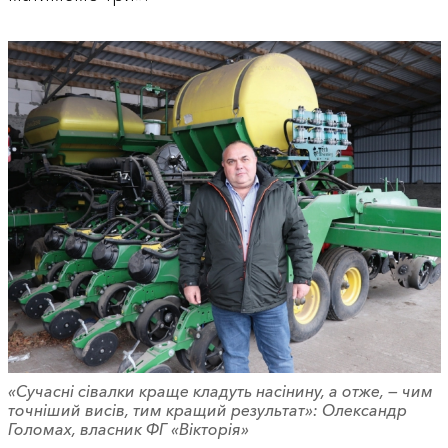
«Сучасні сівалки краще кладуть насінину, а отже, — чим
точніший висів, тим кращий результат»: Олександр
Голомах, власник ФГ «Вікторія»