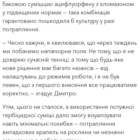
баковою сумішшю ацифлуорфену з кломазоном
у підвищених нормах — така комбінація
гарантовано пошкодила б культуру у разі
потрапляння.
— Чесно кажучи, я хвилювався, що через тиждень
ми побачимо напівчорне поле. Не тому, що я не
довіряю сучасній техніці, а тому що будь-яке
нове рішення має багато нюансів — від
налаштувань до режимів роботи, і я не був
певен, що з першого внесення все працюватиме
коректно, — згадує Дмитро.
Утім, цього не сталося, а використання потужної
гербіцидної суміші дало змогу візуалізувати
навіть мінімальні похибки — потрапляння
випадкових крапель на рослини чи незначні