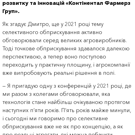
розвитку та інновацій
«Контінентал Фармерз
Груп».
Як згадує Дмитро, ще у 2021 році тему
селективного обприскування активно
обговорювали серед великих агровиробників.
Тоді точкове обприскування здавалося далекою
перспективою, а тепер воно поступово
переходить у практичну площину, і агрокомпанії
вже випробовують реальні рішення в полі.
— Я пригадую одну з конференцій у 2021 році, де
ми разом з колегами обговорювали, яка
технологія стане найбільш очікуваною протягом
наступних п’яти років. П’ять років майже минули,
і сьогодні ми говоримо про селективне
обприскування вже не як про концепцію, а як
про реальні агрегати, які можна побачити,