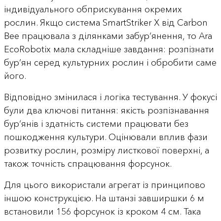
індивідуального обприскування окремих
рослин. Якщо система SmartStriker X від Carbon
Bee працювала з ділянками забур’янення, то Ara
EcoRobotix мала складніше завдання: розпізнати
бур’ян серед культурних рослин і обробити саме
його.
Відповідно змінилася і логіка тестування. У фокусі
були два ключові питання: якість розпізнавання
бур’янів і здатність системи працювати без
пошкодження культури. Оцінювали вплив фази
розвитку рослин, розміру листкової поверхні, а
також точність спрацювання форсунок.
Для цього використали агрегат із принципово
іншою конструкцією. На штанзі завширшки 6 м
встановили 156 форсунок із кроком 4 см. Така