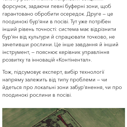
форсунок, задаючи певні буферні зони, щоб
гарантовано обробити осередок. Друге — це
поодинокі бур’яни в посіві. Тут уже потрібен
інший рівень точності: система має відрізнити
бур’ян від культури й спрацювати точково, не
зачепивши рослини. Це інше завдання й інший
інструмент, — пояснює керівник управління
розвитку та інновацій «Контінентал».
Тож, підсумовує експерт, вибір технології
напряму залежить від типу проблеми — чи
йдеться про локальні зони забур’янення, чи про
поодинокі рослини в посіві.