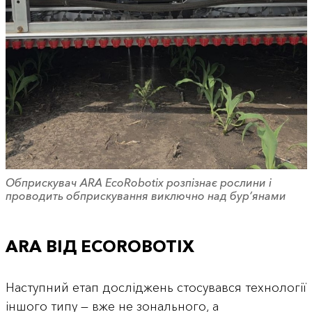
Обприскувач ARA EcoRobotix розпізнає рослини і
проводить обприскування виключно над бур’янами
ARA ВІД ECOROBOTIX
Наступний етап досліджень стосувався технології
іншого типу — вже не зонального, а