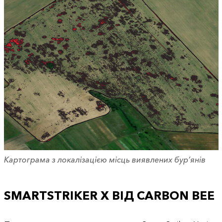
Картограма з локалізацією місць виявлених бур’янів
SMARTSTRIKER X ВІД CARBON BEE