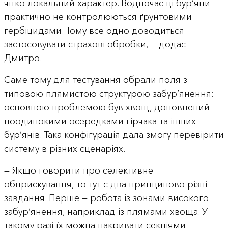
чітко локальний характер. Водночас ці бур’яни
практично не контролюються ґрунтовими
гербіцидами. Тому все одно доводиться
застосовувати страхові обробки, — додає
Дмитро.
Саме тому для тестування обрали поля з
типовою плямистою структурою забур’янення:
основною проблемою був хвощ, доповнений
поодинокими осередками гірчака та інших
бур’янів. Така конфігурація дала змогу перевірити
систему в різних сценаріях.
— Якщо говорити про селективне
обприскування, то тут є два принципово різні
завдання. Перше — робота із зонами високого
забур’янення, наприклад із плямами хвоща. У
такому разі їх можна накривати секціями