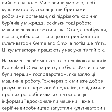
вийшов на поле. Ми ставили умовою, щоб
культиватор був оснащений бритвами ―
робочими органами, які підрізають коріння
бур’янів у міжрядді, оскільки тоді робота
машини значно ефективніша. Отже, спробували, і
все сподобалося. Після цього придбали три
культиватори Kverneland Onyx, а потім ще п’ять.
Ці культиватори працюють у нас уже п’ятий рік.
На момент знайомства з цією технікою аналогів
Kverneland Onyx на ринку не було. Фактично ми
були першим господарством, яке взяло ці
машини в роботу. Тож через рік ми вже добре
розуміли їхні переваги й недоліки, повідомили
про них розробникам, які на основі цієї
інформації вдосконалили машини. І вже в
серійне виробництво запустили культиватори з