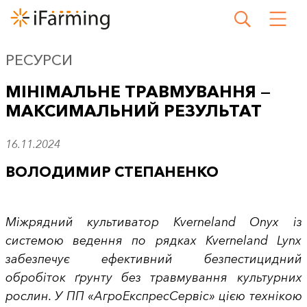
РЕСУРСИ
МІНІМАЛЬНЕ ТРАВМУВАННЯ —
МАКСИМАЛЬНИЙ РЕЗУЛЬТАТ
16.11.2024
ВОЛОДИМИР СТЕПАНЕНКО
Міжрядний культиватор Kverneland Onyx із
системою ведення по рядках Kverneland Lynx
забезпечує ефективний безпестицидний
обробіток ґрунту без травмування культурних
рослин. У ПП «АгроЕкспресСервіс» цією технікою