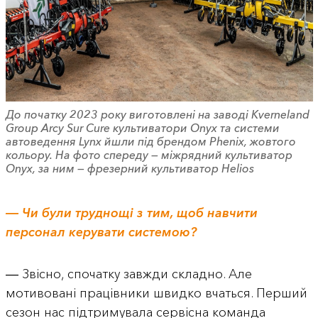
До початку 2023 року виготовлені на заводі Kverneland
Group Arcy Sur Cure культиватори Onyx та системи
автоведення Lynx йшли під брендом Phenix, жовтого
кольору. На фото спереду — міжрядний культиватор
Onyx, за ним — фрезерний культиватор Helios
― Чи були труднощі з тим, щоб навчити
персонал керувати системою?
― Звісно, спочатку завжди складно. Але
мотивовані працівники швидко вчаться. Перший
сезон нас підтримувала сервісна команда