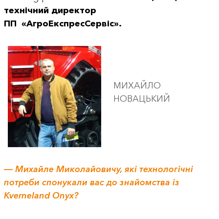
технічний директор
ПП «АгроЕкспресСервіс».
МИХАЙЛО
НОВАЦЬКИЙ
― Михайле Миколайовичу, які технологічні
потреби спонукали вас до знайомства із
Kverneland Onyx?