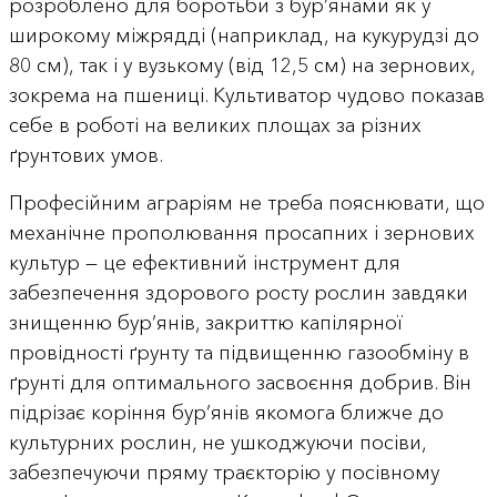
розроблено для боротьби з бур’янами як у
широкому міжрядді (наприклад, на кукурудзі до
80 см), так і у вузькому (від 12,5 см) на зернових,
зокрема на пшениці. Культиватор чудово показав
себе в роботі на великих площах за різних
ґрунтових умов.
Професійним аграріям не треба пояснювати, що
механічне прополювання просапних і зернових
культур — це ефективний інструмент для
забезпечення здорового росту рослин завдяки
знищенню бур’янів, закриттю капілярної
провідності ґрунту та підвищенню газообміну в
ґрунті для оптимального засвоєння добрив. Він
підрізає коріння бур’янів якомога ближче до
культурних рослин, не ушкоджуючи посіви,
забезпечуючи пряму траєкторію у посівному