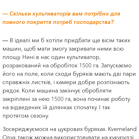
― Скільки культиваторів вам потрібно для
повного покриття потреб господарства?
― В ідеалі ми б хотіли придбати ще вісім таких
машин, щоб мати змогу закривати ними всю
площу. Нині в нас один культиватор,
розрахований на обробіток 1500 га. Запускаємо
його на поле, коли сходи буряків мають дві пари
справжніх листків, і камери добре розпізнають
рядок. Коли машина закінчує обробляти
закріплені за нею 1500 га, вона починає роботу
на відведених їй ділянках спочатку. І так
протягом сезону.
Зосереджуємося на цукрових буряках. Kverneland
Onyx також можна використовувати на кукурудзі,