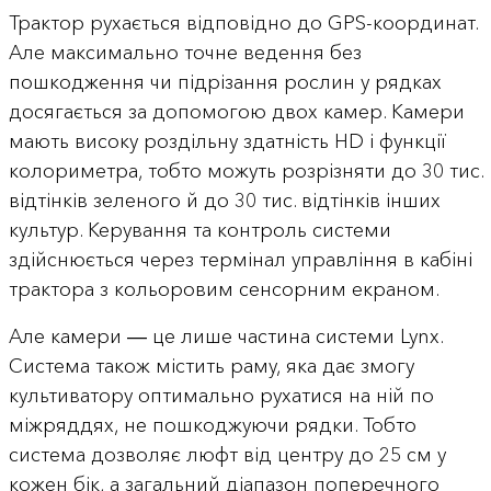
Трактор рухається відповідно до GPS-координат.
Але максимально точне ведення без
пошкодження чи підрізання рослин у рядках
досягається за допомогою двох камер. Камери
мають високу роздільну здатність HD і функції
колориметра, тобто можуть розрізняти до 30 тис.
відтінків зеленого й до 30 тис. відтінків інших
культур. Керування та контроль системи
здійснюється через термінал управління в кабіні
трактора з кольоровим сенсорним екраном.
Але камери ― це лише частина системи Lynx.
Система також містить раму, яка дає змогу
культиватору оптимально рухатися на ній по
міжряддях, не пошкоджуючи рядки. Тобто
система дозволяє люфт від центру до 25 см у
кожен бік, а загальний діапазон поперечного