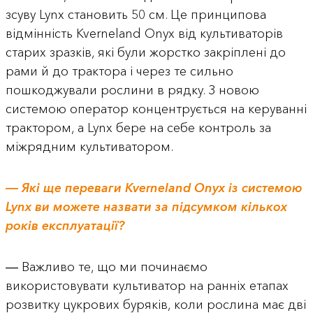
зсуву Lynx становить 50 см. Це принципова
відмінність Kverneland Onyx від культиваторів
старих зразків, які були жорстко закріплені до
рами й до трактора і через те сильно
пошкоджували рослини в рядку. З новою
системою оператор концентрується на керуванні
трактором, а Lynx бере на себе контроль за
міжрядним культиватором.
― Які ще переваги Kverneland Onyx із системою
Lynx ви можете назвати за підсумком кількох
років експлуатації?
― Важливо те, що ми починаємо
використовувати культиватор на ранніх етапах
розвитку цукрових буряків, коли рослина має дві