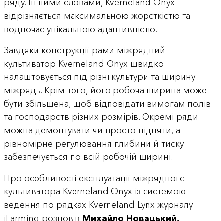
ряду. Іншими словами, Kverneland Onyx
відрізняється максимальною жорсткістю та
водночас унікальною адаптивністю.
Завдяки конструкції рами міжрядний
культиватор Kverneland Onyx швидко
налаштовується під різні культури та ширину
міжрядь. Крім того, його робоча ширина може
бути збільшена, щоб відповідати вимогам полів
та господарств різних розмірів. Окремі ряди
можна демонтувати чи просто підняти, а
рівномірне регулювання глибини й тиску
забезпечується по всій робочій ширині.
Про особливості експлуатації міжрядного
культиватора Kverneland Onyx із системою
ведення по рядках Kverneland Lynx журналу
iFarming розповів
Михайло Новацький,