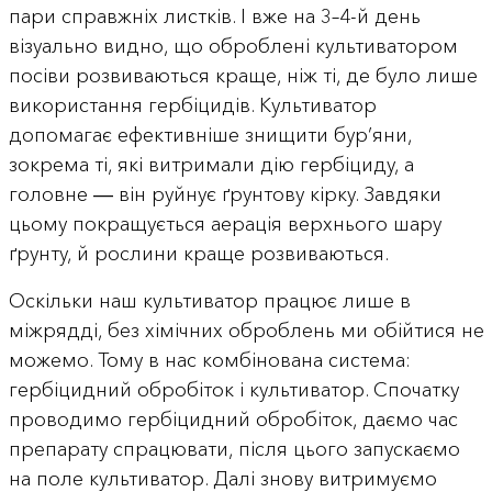
пари справжніх листків. І вже на 3–4-й день
візуально видно, що оброблені культиватором
посіви розвиваються краще, ніж ті, де було лише
використання гербіцидів. Культиватор
допомагає ефективніше знищити бур’яни,
зокрема ті, які витримали дію гербіциду, а
головне ― він руйнує ґрунтову кірку. Завдяки
цьому покращується аерація верхнього шару
ґрунту, й рослини краще розвиваються.
Оскільки наш культиватор працює лише в
міжрядді, без хімічних оброблень ми обійтися не
можемо. Тому в нас комбінована система:
гербіцидний обробіток і культиватор. Спочатку
проводимо гербіцидний обробіток, даємо час
препарату спрацювати, після цього запускаємо
на поле культиватор. Далі знову витримуємо