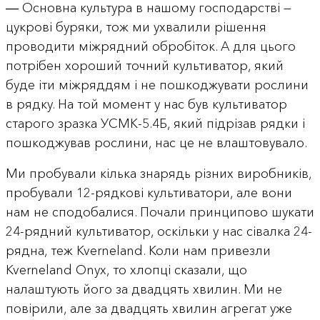
― Основна культура в нашому господарстві —
цукрові буряки, тож ми ухвалили рішення
проводити міжрядний обробіток. А для цього
потрібен хороший точний культиватор, який
буде іти міжряддям і не пошкоджувати рослини
в рядку. На той момент у нас був культиватор
старого зразка УСМК-5.4Б, який підрізав рядки і
пошкоджував рослини, нас це не влаштовувало.
Ми пробували кілька знарядь різних виробників,
пробували 12-рядкові культиватори, але вони
нам не сподобалися. Почали принципово шукати
24-рядний культиватор, оскільки у нас сівалка 24-
рядна, теж Kverneland. Коли нам привезли
Kverneland Onyx, то хлопці сказали, що
налаштують його за двадцять хвилин. Ми не
повірили, але за двадцять хвилин агрегат уже