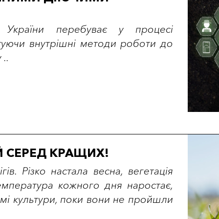
р України перебуває у процесі
туючи внутрішні методи роботи до
..
 СЕРЕД КРАЩИХ!
ів. Різко настала весна, вегетація
емпература кожного дня наростає,
мі культури, поки вони не пройшли