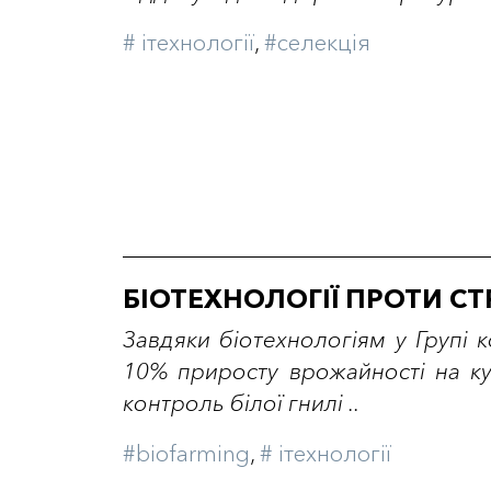
# iтехнології
,
#селекція
БІОТЕХНОЛОГІЇ ПРОТИ СТ
Завдяки біотехнологіям у Групі 
10% приросту врожайності на ку
контроль білої гнилі ..
#biofarming
,
# iтехнології