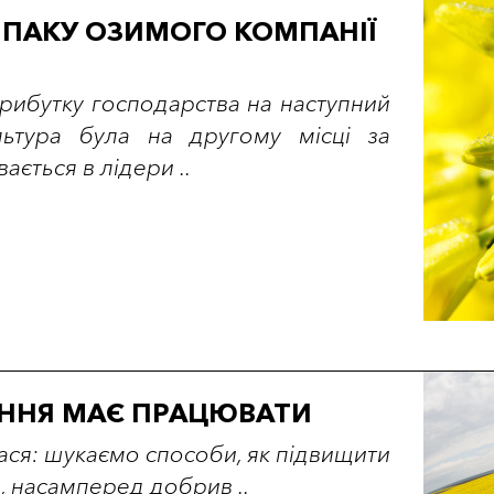
РІПАКУ ОЗИМОГО КОМПАНІЇ
прибутку господарства на наступний
льтура була на другому місці за
ається в лідери ..
ННЯ МАЄ ПРАЦЮВАТИ
ася: шукаємо способи, як підвищити
, насамперед добрив ..