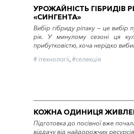
УРОЖАЙНІСТЬ ГІБРИДІВ 
«СИНГЕНТА»
Вибір гібриду ріпаку — це вибір 
рік. У минулому сезоні ця ку
прибутковістю, хоча нерідко вибив
# iтехнології
,
#селекція
КОЖНА ОДИНИЦЯ ЖИВЛЕ
Підготовка до посівної вже почал
віддачу від найдорожчих ресурсів