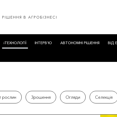
І РІШЕННЯ В АГРОБІЗНЕСІ
iТЕХНОЛОГІЇ
ІНТЕРВ'Ю
АВТОНОМНІ РІШЕННЯ
ВІД 
т рослин
Зрошення
Огляди
Селекція