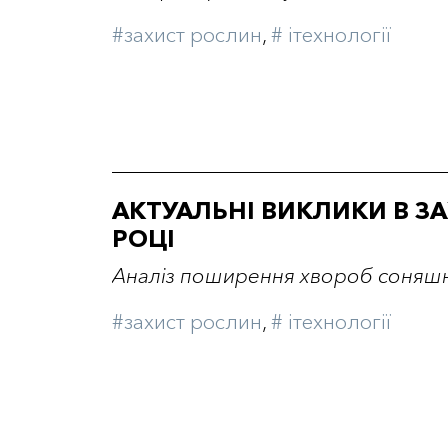
#захист рослин
,
# iтехнології
АКТУАЛЬНІ ВИКЛИКИ В З
РОЦІ
Аналіз поширення хвороб соняшни
#захист рослин
,
# iтехнології