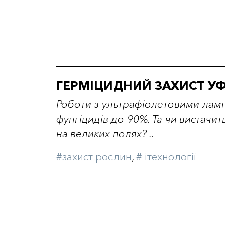
ГЕРМІЦИДНИЙ ЗАХИСТ УФ
Роботи з ультрафіолетовими лам
фунгіцидів до 90%. Та чи вистачи
на великих полях? ..
#захист рослин
,
# iтехнології