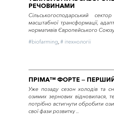
РЕЧОВИНАМИ
Сільськогосподарський секто
масштабної трансформації, адап
нормативів Європейського Союзу 
#biofarming
,
# iтехнології
ПРІМА™ ФОРТЕ — ПЕРШИЙ
Уже позаду сезон холодів та сніг
озимих зернових відновилася, т
потрібно встигнути обробити ози
свої фази розвитку ..