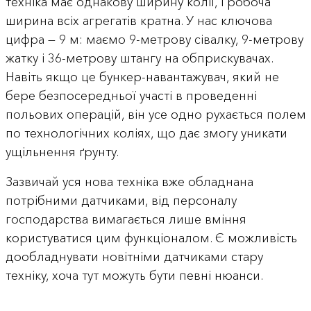
техніка має однакову ширину колії, і робоча
ширина всіх агрегатів кратна. У нас ключова
цифра — 9 м: маємо 9-метрову сівалку, 9-метрову
жатку і 36-метрову штангу на обприскувачах.
Навіть якщо це бункер-навантажувач, який не
бере безпосередньої участі в проведенні
польових операцій, він усе одно рухається полем
по технологічних коліях, що дає змогу уникати
ущільнення ґрунту.
Зазвичай уся нова техніка вже обладнана
потрібними датчиками, від персоналу
господарства вимагається лише вміння
користуватися цим функціоналом. Є можливість
дообладнувати новітніми датчиками стару
техніку, хоча тут можуть бути певні нюанси.