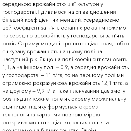
середньою врожайністю цієї культури у
господарстві. І дивимося на співвідношення:
більший коефіцієнт чи менший. Усереднюємо
цей коефіцієнт за п’ять останніх років і множимо
на середню врожайність у господарстві за п’ять
років. Отримуємо дані про потенціал поля, тобто
очікувану врожайність на цьому полі на
наступний рік. Якщо на полі коефіцієнт становить
1,1, а на іншому полі — 0,9, а середня врожайність
у господарстві — 11 т/га, то на першому полі ми
отримаємо розрахункову врожайність 12,1 т/га, а
на другому — 9,9 т/га. Таке планування дає змогу
розглядати кожне поле як окрему маржинальну
одиницю, під яку формується окрема
технологічна карта: ми повною мірою
розкриваємо потенціал хороших полів та
економимо на бідних ґрунтах. Окрім