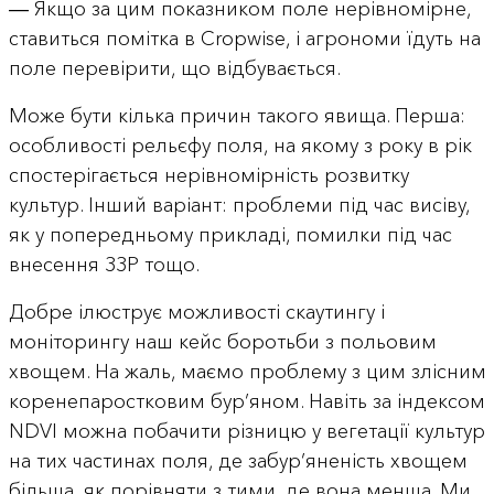
― Якщо за цим показником поле нерівномірне,
ставиться помітка в Cropwise, і агрономи їдуть на
поле перевірити, що відбувається.
Може бути кілька причин такого явища. Перша:
особливості рельєфу поля, на якому з року в рік
спостерігається нерівномірність розвитку
культур. Інший варіант: проблеми під час висіву,
як у попередньому прикладі, помилки під час
внесення ЗЗР тощо.
Добре ілюструє можливості скаутингу і
моніторингу наш кейс боротьби з польовим
хвощем. На жаль, маємо проблему з цим злісним
коренепаростковим бур’яном. Навіть за індексом
NDVI можна побачити різницю у вегетації культур
на тих частинах поля, де забур’яненість хвощем
більша, як порівняти з тими, де вона менша. Ми