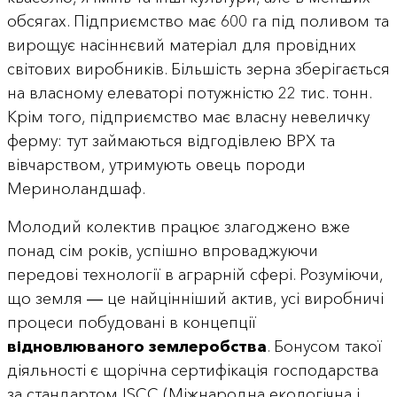
обсягах. Підприємство має 600 га під поливом та
вирощує насіннєвий матеріал для провідних
світових виробників. Більшість зерна зберігається
на власному елеваторі потужністю 22 тис. тонн.
Крім того, підприємство має власну невеличку
ферму: тут займаються відгодівлею ВРХ та
вівчарством, утримують овець породи
Мериноландшаф.
Молодий колектив працює злагоджено вже
понад сім років, успішно впроваджуючи
передові технології в аграрній сфері. Розуміючи,
що земля ― це найцінніший актив, усі виробничі
процеси побудовані в концепції
відновлюваного землеробства
. Бонусом такої
діяльності є щорічна сертифікація господарства
за стандартом ISCC (Міжнародна екологічна і