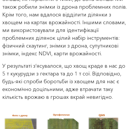
також робили знімки із дрона проблемних полів.
Крім того, нам вдалося відділити ділянки з
хвощем на картах врожайності. Іншими словами,
ми використовували для ідентифікації
проблемних ділянок цілий набір інструментів:
фізичний скаутинг, знімки з дрона, супутникові
знімки, індекс NDVI, карти врожайності.
У результаті з’ясувалося, що хвощ краде в нас до
5 т кукурудзи з гектара та до 1 т сої. Відповідно,
будь-які спроби боротьби із хвощем для нас є
економічно доцільними, адже втрачати таку
кількість врожаю в грошах вкрай невигідно.