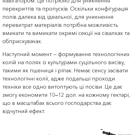
навігатором. Це потрібно для уникнення
перекриттів та пропусків. Оскільки конфігурація
полів далека від ідеальної, для уникнення
перевитрат матеріалів потрібна можливість
вмикати та вимикати окремі секції на сівалках та
обприскувачах.
Наступний момент — формування технологічних
колій на полях із культурами суцільного висіву,
такими як пшениця і ріпак. Немає сенсу засівати
технологічні колії, адже подальші проходи
техніки все одно витоптують ці посіви. Це дає
змогу економити 10‒12 дол. на кожному гектарі,
що в масштабах всього господарства дає
відчутний ефект.