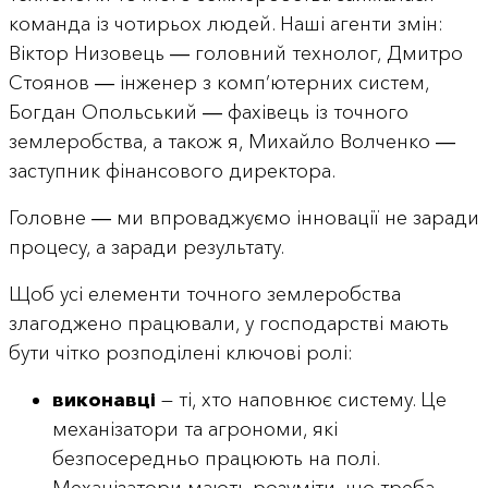
команда із чотирьох людей. Наші агенти змін:
Віктор Низовець ― головний технолог, Дмитро
Стоянов ― інженер з комп’ютерних систем,
Богдан Опольський ― фахівець із точного
землеробства, а також я, Михайло Волченко ―
заступник фінансового директора.
Головне ― ми впроваджуємо інновації не заради
процесу, а заради результату.
Щоб усі елементи точного землеробства
злагоджено працювали, у господарстві мають
бути чітко розподілені ключові ролі:
виконавці
— ті, хто наповнює систему. Це
механізатори та агрономи, які
безпосередньо працюють на полі.
Механізатори мають розуміти, що треба