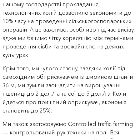
нашому господарстві прокладання
технологічних колій дозволило зекономити до
10% часу на проведенні сільськогосподарських
операцій. А це важливо, особливо під час висіву,
адже ми бачимо чітку кореляцію між термінами
проведення сівби та врожайністю на деяких
культурах.
Крім того, минулого сезону, завдяки колії під
самохідним обприскувачем із шириною штанги
36 м, ми зуміли заощадити на вирощуванні
пшениці до 2 дол./га та сої до 5 дол./га. Коли
йдеться про причіпний оприскувач, економія
становить до 25%.
Ми також застосовуємо Controlled traffic farming
― контрольований рух техніки на полі. Вся