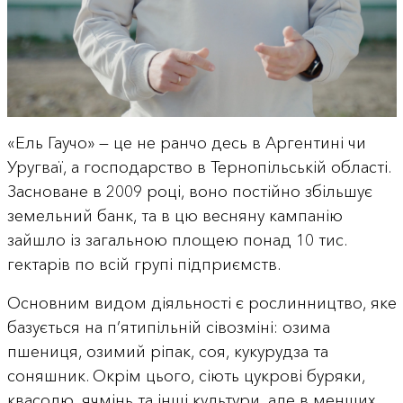
«Ель Гаучо» — це не ранчо десь в Аргентині чи
Уругваї, а господарство в Тернопільській області.
Засноване в 2009 році, воно постійно збільшує
земельний банк, та в цю весняну кампанію
зайшло із загальною площею понад 10 тис.
гектарів по всій групі підприємств.
Основним видом діяльності є рослинництво, яке
базується на п’ятипільній сівозміні: озима
пшениця, озимий ріпак, соя, кукурудза та
соняшник. Окрім цього, сіють цукрові буряки,
квасолю, ячмінь та інші культури, але в менших