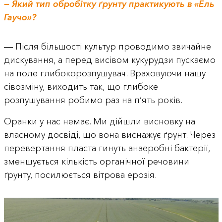
— Який тип обробітку ґрунту практикують в «Ель
Гаучо»?
― Після більшості культур проводимо звичайне
дискування, а перед висівом кукурудзи пускаємо
на поле глибокорозпушувач. Враховуючи нашу
сівозміну, виходить так, що глибоке
розпушування робимо раз на п’ять років.
Оранки у нас немає. Ми дійшли висновку на
власному досвіді, що вона виснажує ґрунт. Через
перевертання пласта гинуть анаеробні бактерії,
зменшується кількість органічної речовини
ґрунту, посилюється вітрова ерозія.