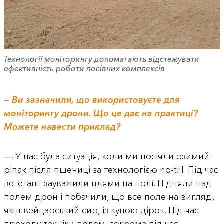
Технології моніторингу допомагають відстежувати
ефективність роботи посівних комплексів
— Ви зазначили, що використовуєте для
моніторингу дрони. Що це дає на практиці?
Можете навести приклад?
― У нас була ситуація, коли ми посіяли озимий
ріпак після пшениці за технологією no-till. Під час
вегетації зауважили плями на полі. Підняли над
полем дрон і побачили, що все поле на вигляд,
як швейцарський сир, із купою дірок. Під час
проходу техніки полем, зокрема під час