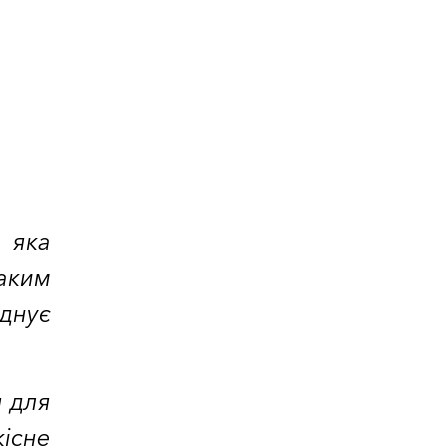
 яка
аким
єднує
я для
існе