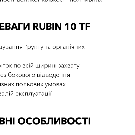
ВАГИ RUBIN 10 TF
шування ґрунту та органічних
ток по всій ширині захвату
без бокового відведення
різних польових умовах
валій експлуатації
ВНІ ОСОБЛИВОСТІ