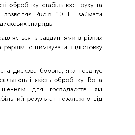
ті обробітку, стабільності руху та
ії дозволяє Rubin 10 TF займати
 дискових знарядь.
авляється із завданнями в різних
граріям оптимізувати підготовку
асна дискова борона, яка поєднує
сальність і якість обробітку. Вона
ішенням для господарств, які
абільний результат незалежно від