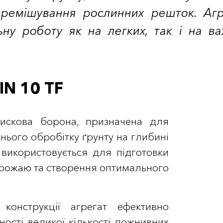
еремішування рослинних решток. Агр
ьну роботу як на легких, так і на в
N 10 TF
искова борона, призначена для
нього обробітку ґрунту на глибині
 використовується для підготовки
врожаю та створення оптимального
конструкції агрегат ефективно
ності великої кількості пожнивних