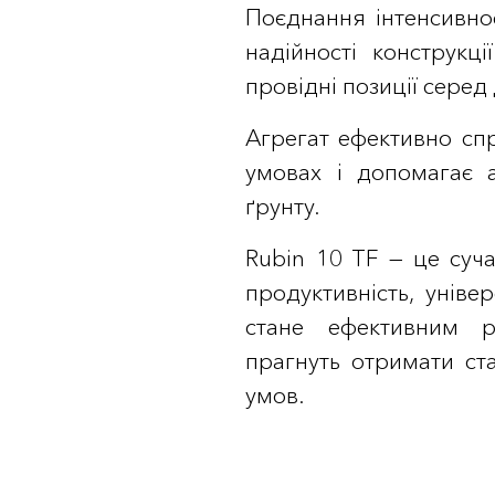
Поєднання інтенсивнос
надійності конструкц
провідні позиції серед
Агрегат ефективно спр
умовах і допомагає а
ґрунту.
Rubin 10 TF — це суч
продуктивність, універ
стане ефективним р
прагнуть отримати ст
умов.