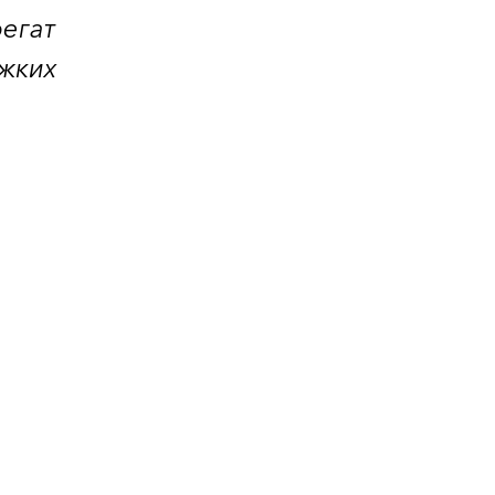
егат
ажких