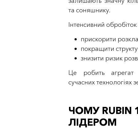
залишають значну кіль
та соняшнику.
Інтенсивний обробіток
прискорити розкл
покращити структу
знизити ризик роз
Це робить агрегат 
сучасних технологіях 
ЧОМУ RUBIN 
ЛІДЕРОМ