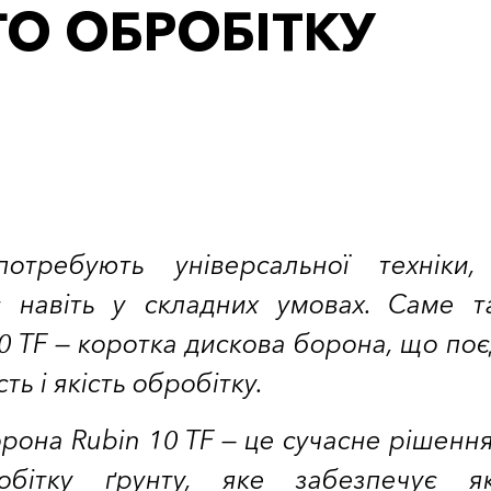
ГО ОБРОБІТКУ
потребують універсальної техніки,
 навіть у складних умовах. Саме т
0 TF — коротка дискова борона, що по
ть і якість обробітку.
рона Rubin 10 TF — це сучасне рішенн
обітку ґрунту, яке забезпечує як