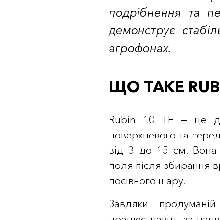
подрібнення та п
демонструє стабіл
агрофонах.
ЩО ТАКЕ RUBI
Rubin 10 TF — це д
поверхневого та серед
від 3 до 15 см. Вона
поля після збирання 
посівного шару.
Завдяки продуманій 
працює навіть за наяв