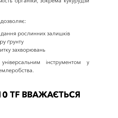
кість органіки, зокрема кукурудзи
 дозволяє:
адання рослинних залишків
ру ґрунту
витку захворювань
універсальним інструментом у
землеробства.
10 TF ВВАЖАЄТЬСЯ