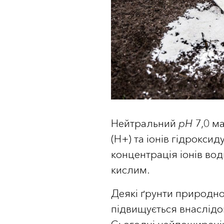
Нейтральний
pH
7,0 ма
(H+) та іонів гідроксид
концентрація іонів вод
кислим.
Деякі ґрунти природно 
підвищується внаслід