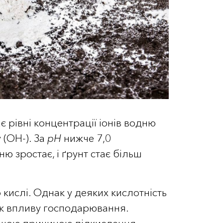
є рівні концентрації іонів водню
у (OH-). За
рН
нижче 7,0
ню зростає, і ґрунт стає більш
кислі. Однак у деяких кислотність
ок впливу господарювання.