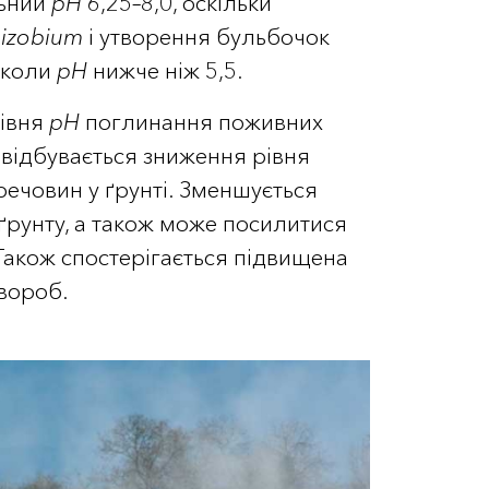
льний
рН
6,25–8,0, оскільки
izobium
і утворення бульбочок
 коли
рН
нижче ніж 5,5.
рівня
рН
поглинання поживних
 відбувається зниження рівня
речовин у ґрунті. Зменшується
 ґрунту, а також може посилитися
 Також спостерігається підвищена
хвороб.