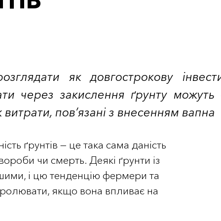
ТІВ
озглядати як довгострокову інвести
ати через закислення ґрунту можуть 
ж витрати, пов’язані з внесенням вапна
ість ґрунтів — це така сама даність
хвороби чи смерть. Деякі ґрунти із
шими, і цю тенденцію фермери та
ролювати, якщо вона впливає на