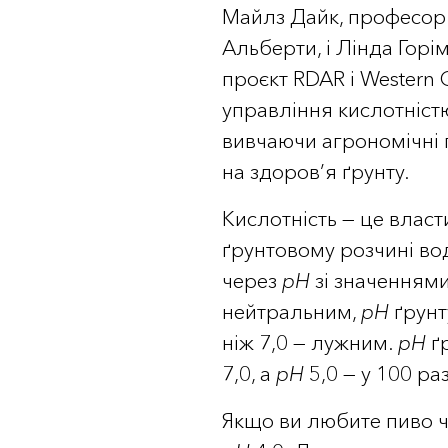
Майлз Дайк, професор 
Альберти, і Лінда Гор
проєкт RDAR і Western 
управління кислотністю
вивчаючи агрономічні 
на здоров’я ґрунту.
Кислотність — це власт
ґрунтовому розчині вод
через
рН
зі значеннями
нейтральним,
рН
ґрунт
ніж 7,0 — лужним.
рН
ґр
7,0, а
рН
5,0 — у 100 ра
Якщо ви любите пиво чи