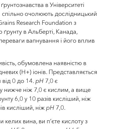
ґрунтознавства в Університеті
ім спільно очолюють дослідницький
Grains Research Foundation з
 ґрунту в Альберті, Канада,
переваги вапнування і його вплив
ивість, обумовлена наявністю в
невих (Н+) іонів. Представляється
 від 0 до 14.
рН
7,0 є
у нижче ніж 7,0 є кислим, а вище
унту 6,0 у 10 разів кисліший, ніж
зів кисліший, ніж
рН
7,0.
 келих вина, ви п’єте кислоту з