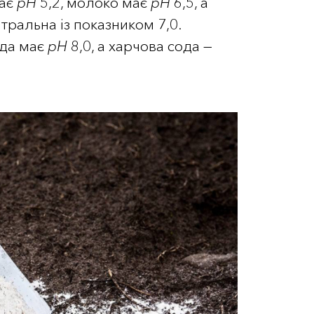
має
рН
5,2, молоко має
рН
6,5, а
тральна із показником 7,0.
ода має
рН
8,0, а харчова сода —