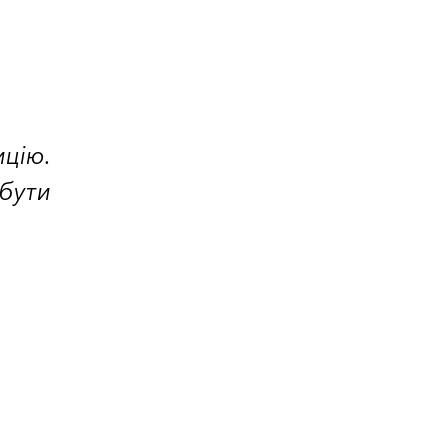
цію.
бути