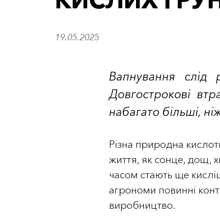
КИСЛИХ ГРУН
19.05.2025
Вапнування слід р
Довгострокові втр
набагато більші, ні
Різна природна кислотн
життя, як сонце, дощ, 
часом стають ще кислі
агрономи повинні конт
виробництво.