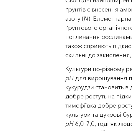
Сьогодні найпоширен
ґрунтів є внесення амо
азоту (
N
). Елементарна 
ґрунтового органічного
поглинання рослинами 
також сприяють підкис
схильні до закислення, 
Культури по-різному р
рН
для вирощування пш
кукурудзи становить від
добре ростуть на підки
тимофіївка добре росту
культури та цукрові бу
рН
6,0–7,0, тоді як л