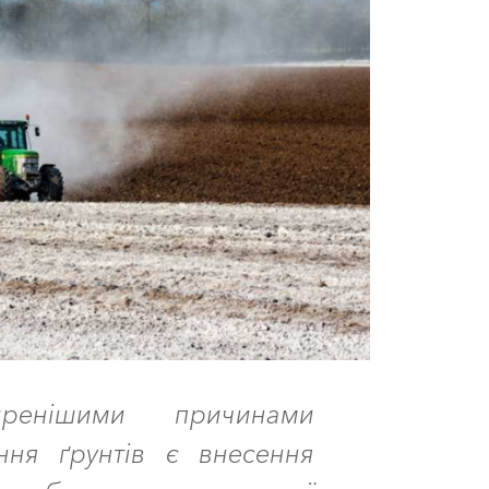
иренішими причинами
ення ґрунтів є внесення