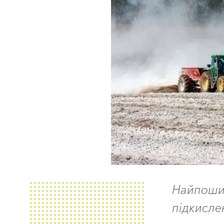
Найпош
підкисл