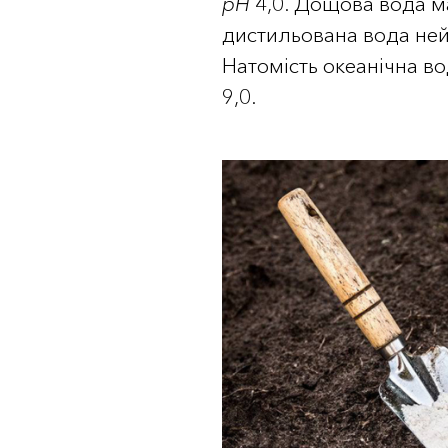
рН
4,0. Дощова вода 
дистильована вода ней
Натомість океанічна в
9,0.