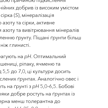
ішою причиною підкислення
нійних добрив із високим умістом
сірка (
S
), мінералізація
 азоту та сірки, активне
азоту та вивітрювання мінералів
ленню ґрунту. Піщані ґрунти більш
ніж глинисті.
еагують на
pH
. Оптимальний
ениці, ріпаку, ячменю та
 5,5 до 7,0, ці культури досить
слених ґрунтах. Аналогічно овес і
ть на ґрунті з
рН
5,0–6,5. Бобові
ряки добре ростуть на ґрунтах із
юцерна менш толерантна до