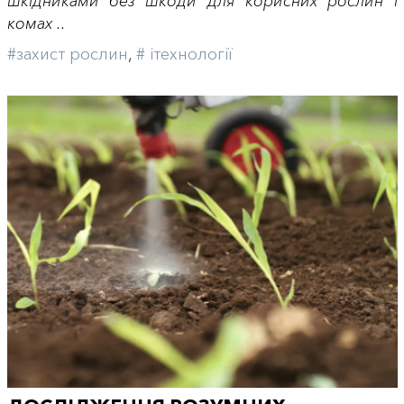
шкідниками без шкоди для корисних рослин і
комах ..
#захист рослин
,
# iтехнології