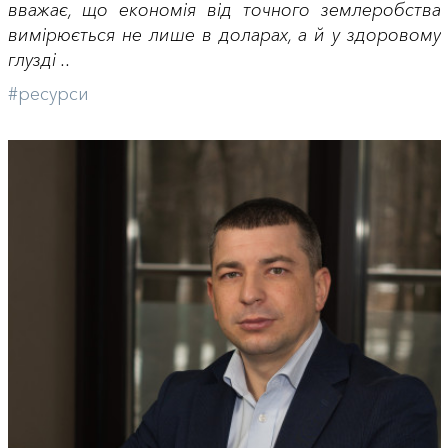
вважає, що економія від точного землеробства
вимірюється не лише в доларах, а й у здоровому
глузді ..
#ресурси