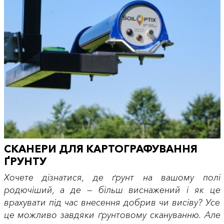
СКАНЕРИ ДЛЯ КАРТОГРАФУВАННЯ
ҐРУНТУ
Хочете дізнатися, де ґрунт на вашому полі
родючіший, а де — більш виснажений і як це
врахувати під час внесення добрив чи висіву? Усе
це можливо завдяки ґрунтовому скануванню. Але