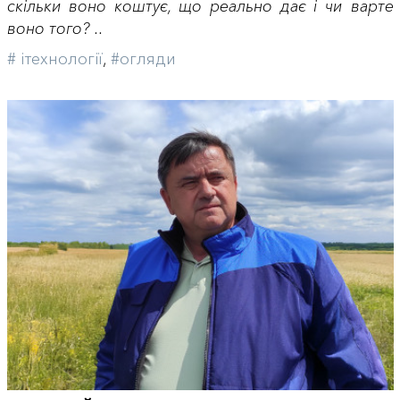
скільки воно коштує, що реально дає і чи варте
воно того? ..
# iтехнології
,
#огляди