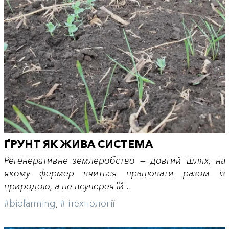
ҐРУНТ ЯК ЖИВА СИСТЕМА
Регенеративне землеробство — довгий шлях, на
якому фермер вчиться працювати разом із
природою, а не всупереч їй ..
#biofarming
,
# iтехнології