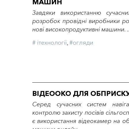
МАШИН
Завдяки використанню сучасн
розробок провідні виробники ро
нові високопродуктивні машини. .
# iтехнології
,
#огляди
ВІДЕООКО ДЛЯ ОБПРИСК
Серед сучасних систем навіга
контролю захисту посівів сільгос
є використання відеокамер на о