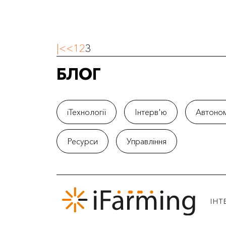
|<
<
1
2
3
БЛОГ
iТехнології
Інтерв'ю
Автоном
Ресурси
Управління
IНТ