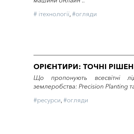
машини онлайн ..
# iтехнології
,
#огляди
ОРІЄНТИРИ: ТОЧНІ РІШЕН
Що пропонують всесвітні л
землеробства: Precision Planting та
#ресурси
,
#огляди