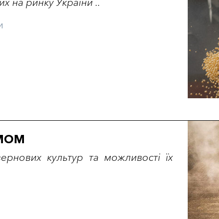
х на ринку України ..
и
УМОМ
зернових культур та можливості їх