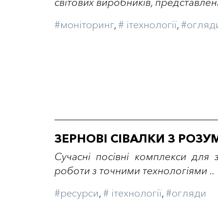
світових виробників, представлени
#моніторинг
,
# iтехнології
,
#огляд
ЗЕРНОВІ СІВАЛКИ З РОЗ
Сучасні посівні комплекси для 
роботи з точними технологіями ..
#ресурси
,
# iтехнології
,
#огляди