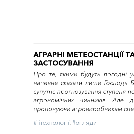
АГРАРНІ МЕТЕОСТАНЦІЇ Т
ЗАСТОСУВАННЯ
Про те, якими будуть погодні 
напевне сказати лише Господь Б
супутнє прогнозування ступеня п
агрономічних чинників. Але д
пропонуючи агровиробникам спеці
# iтехнології
,
#огляди