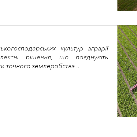
ькогосподарських культур аграрії
плексні рішення, що поєднують
ти точного землеробства ..