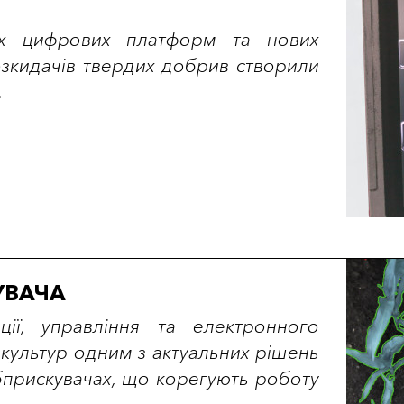
их цифрових платформ та нових
зкидачів твердих добрив створили
.
УВАЧА
ції, управління та електронного
пкультур одним з актуальних рішень
бприскувачах, що корегують роботу